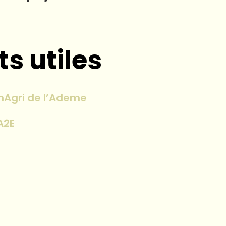
s utiles
mAgri de l’Ademe
A2E