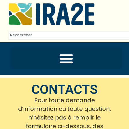
CONTACTS
Pour toute demande
d’information ou toute question,
n’hésitez pas à remplir le
formulaire ci-dessous, des