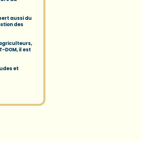
pert aussi du
stion des
agriculteurs,
T-DOM, il est
tudes et