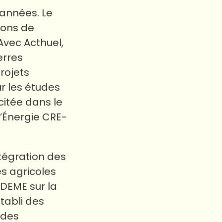
’années. Le
ions de
 Avec Acthuel,
erres
rojets
r les études
citée dans le
l’Énergie CRE-
ntégration des
s agricoles
ADEME sur la
tabli des
 des