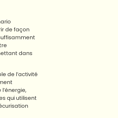
ario
ir de façon
e suffisamment
tre
mettant dans
 de l’activité
ement
l’énergie,
s qui utilisent
écurisation