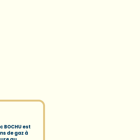
uc BOCHU
est
ns de gaz à
ture au