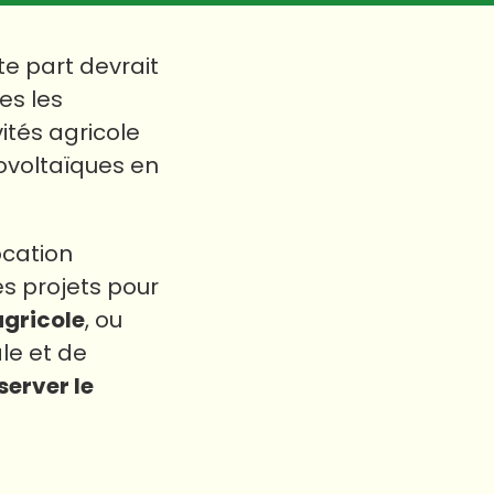
te part devrait
es les
ités agricole
tovoltaïques en
ocation
s projets pour
agricole
, ou
le et de
server le