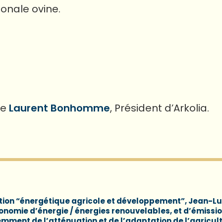
onale ovine.
de
Laurent Bonhomme
, Président d’Arkolia.
tion “énergétique agricole et développement”,
Jean-L
onomie d’énergie / énergies renouvelables, et d’émissio
cemment de l’atténuation et de l’adaptation de l’agricul