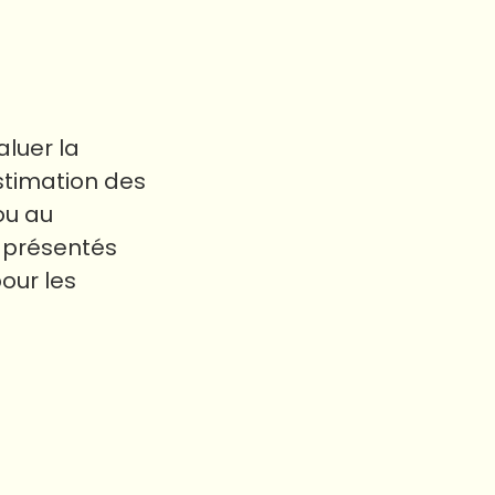
luer la
stimation des
ou au
, présentés
our les