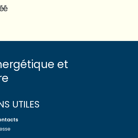
nergétique et
re
ENS UTILES
ontacts
esse