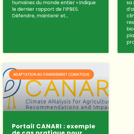
humaines du monde entier » indique
sa 
le dernier rapport de l’IPBES.
d’a
Défendre, maintenir et…
cli
res
bio
pla
pro
ADAPTATION AU CHANGEMENT CLIMATIQUE
Portail CANARI : exemple
de cas pratique pour