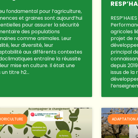
RESP’HA
eu fondamental pour l’agriculture,
ences et graines sont aujourd’hui
RESP’HAIES 
entielles pour assurer la sécurité
Performanc
mentaire des populations
agricoles l
maines comme animales. Leur
projet de 
lité, leur diversité, leur
développem
ptabilité aux différents contextes
principal d
oclimatiques entraîne la réussite
connaissanc
leur mise en culture. Il était une
depuis 201
s un titre h2…
issus de la
développe
l’enseigne
BORICULTURE
ADAPTATION 