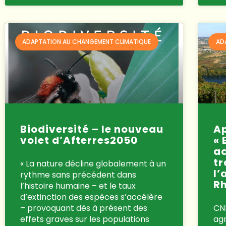
ADAPTATION AU CHANGEMENT CLIMATIQUE
AD
Biodiversité – le nouveau
Ap
volet d’Afterres2050
« 
a
tr
« La nature décline globalement à un
l’
rythme sans précédent dans
Rh
l’histoire humaine – et le taux
d’extinction des espèces s’accélère
– provoquant dès à présent des
CN
effets graves sur les populations
ag