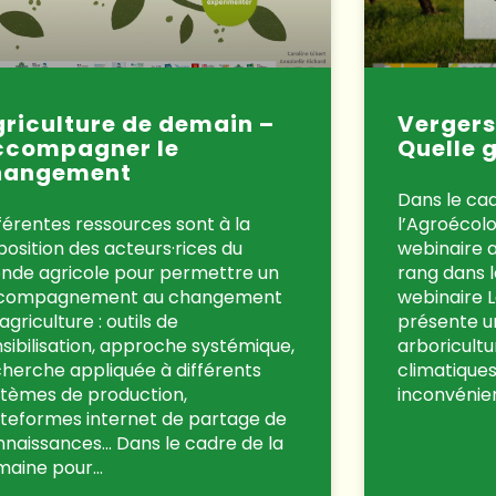
riculture de demain –
Vergers
ccompagner le
Quelle 
hangement
Dans le ca
férentes ressources sont à la
l’Agroécolo
position des acteurs·rices du
webinaire a
nde agricole pour permettre un
rang dans l
compagnement au changement
webinaire L
agriculture : outils de
présente un
sibilisation, approche systémique,
arboricultu
herche appliquée à différents
climatiques
stèmes de production,
inconvénien
ateformes internet de partage de
nnaissances… Dans le cadre de la
maine pour…