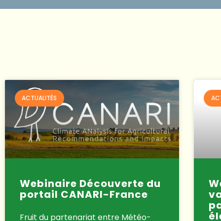
ACTUALITÉS
AC
Webinaire Découverte du
We
portail CANARI-France
va
pa
é
Fruit du partenariat entre Météo-