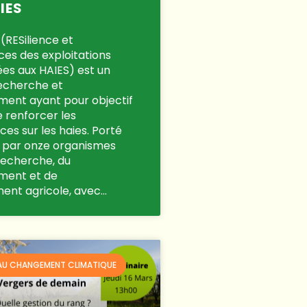
IES
(RESilience et
es des exploitations
iées aux HAIES) est un
recherche et
ent ayant pour objectif
e renforcer les
es sur les haies. Porté
9 par onze organismes
 recherche, du
ment et de
ment agricole, avec…
AU CHANGEMENT CLIMATIQUE