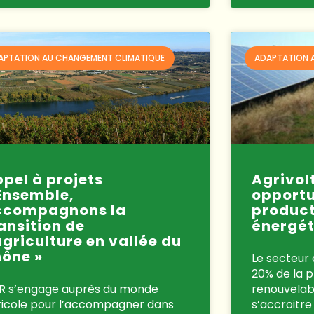
APTATION AU CHANGEMENT CLIMATIQUE
ADAPTATION 
pel à projets
Agrivol
Ensemble,
opportu
ccompagnons la
product
ansition de
énergét
agriculture en vallée du
ône »
Le secteur 
20% de la p
R s’engage auprès du monde
renouvelabl
ricole pour l’accompagner dans
s’accroitre