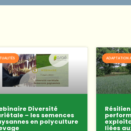
TUALITÉS
ADAPTATION 
binaire Diversité
Résilien
riétale – les semences
perfor
ysannes en polyculture
exploit
levage
liées au