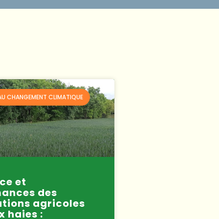
AU CHANGEMENT CLIMATIQUE
ce et
mances des
ations agricoles
x haies :