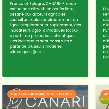
France et Solagro, CANARI-France
est un portail-web en accès libre,
Enj
destiné aux acteurs agricoles
sem
souhaitant calculer directement en
ess
ligne, simplement et rapidement, des
ali
indicateurs agro-climatiques locaux
hu
à partir de projections climatiques.
qua
Ces indicateurs sont construits à
ada
partir de plusieurs modèles
péd
climatiques (jeux…
de 
foi
ADAPTATION AU CHANGEMENT CLIMATIQUE
AR