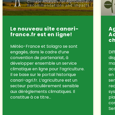
Le nouveau site canari-
Ag
france.fr est en ligne!
A
c
Météo-France et Solagro se sont
engagés, dans le cadre d’une
Dif
convention de partenariat, à
dis
développer ensemble un service
mo
climatique en ligne pour l’agriculture.
ac
Il se base sur le portail historique
en 
canari-agri.fr. L’agriculture est un
sen
secteur particulièrement sensible
rec
aux dérèglements climatiques. Il
sy
constitue à ce titre…
pl
co
Se