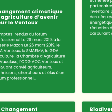
et menée 
partenaires
hangement climatique
inventaire 
 agriculture d’avenir
des « équip
ur le Ventoux
énergétique
réduction 
carburant d
mptes-rendus du forum
fessionnel Le 26 mars 2019, à la
serie Mazan Le 26 mars 2019, le
A Ventoux, le SMAEMV, le GDA
iculture, la Chambre d‘Agriculture
 Vaucluse, l’ODG AOC Ventoux et
NRA ont convié agriculteurs,
hniciens, chercheurs et élus à un
um professionnel….
e Changement
Biodiver