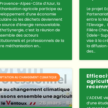
 Provence-Alpes-Côte d’Azur, la
hanisation agricole participe au
Le projet E
veloppement d’une économie
Partenaria
culaire où les déchets deviennent
entre la Ma
 source d’énergie renouvelable.
l’Elevage ,
ha’Synergie, c’est la réunion de
Filière Che
ensemble des acteurs
(Idele– Sup
titutionnels et professionnels de la
vise à la c
ière méthanisation en…
la diffusion
des…
Efficac
APTATION AU CHANGEMENT CLIMATIQUE
agricult
recomm
L’ADEME vie
d’une étud