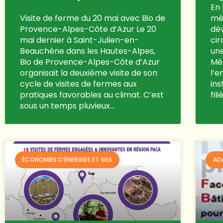
En
Visite de ferme du 20 mai avec Bio de
mét
Provence-Alpes-Côte d’Azur Le 20
dé
mai dernier à Saint-Julien-en-
cir
Beauchêne dans les Hautes-Alpes,
une
Bio de Provence-Alpes-Côte d’Azur
Mét
organisait la deuxième visite de son
l’
cycle de visites de fermes aux
ins
pratiques favorables au climat. C’est
fil
sous un temps pluvieux…
ÉCONOMIES D’ÉNERGIES ET GES
AD