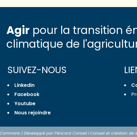
Agir
pour la transition é
climatique de l'agricultu
SUIVEZ-NOUS
LI
Linkedin
C
Facebook
Pr
Youtube
Nous rejoindre
e Commons | Développé par Péricard Conseil I
Conseil et création de 