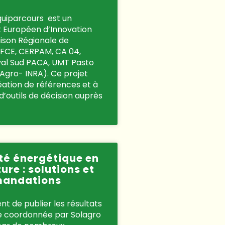
quiparcours est un
t Européen d’Innovation
ison Régionale de
 IFCE, CERPAM, CA 04,
val Sud PACA, UMT Pasto
Agro- INRA). Ce projet
réation de références et à
 d’outils de décision auprès
ité énergétique en
ure : solutions et
andations
nt de publier les résultats
e coordonnée par Solagro