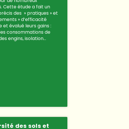
par de nombreux
. Cette étude a fait un
précis des » pratiques » et
ements » d’efficacité
 et évalué leurs gains :
des consommations de
es engins, isolation…
sité des sols et