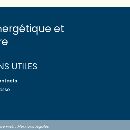
nergétique et
re
ENS UTILES
ontacts
esse
site web
I Mentions légales