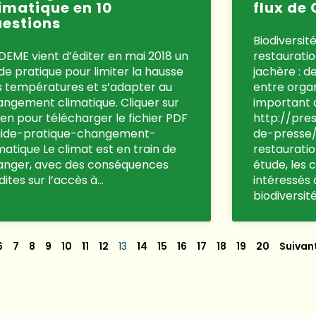
imatique en 10
flux de
estions
Biodiversit
DEME vient d’éditer en mai 2018 un
restauratio
de pratique pour limiter la hausse
jachère : d
s températures et s’adapter au
entre organ
ngement climatique. Cliquer sur
important d
lien pour télécharger le fichier PDF
http://pre
guide-pratique-changement-
de-presse/
matique Le climat est en train de
restaurati
anger, avec des conséquences
étude, les 
dites sur l’accès à…
intéressés à
biodiversit
6
7
8
9
10
11
12
13
14
15
16
17
18
19
20
Suivant