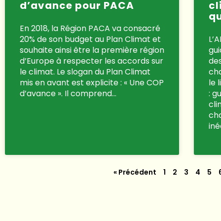
d’avance pour PACA
cl
qu
En 2018, la Région PACA va consacré
20% de son budget au Plan Climat et
L’A
souhaite ainsi être la première région
gui
d’Europe à respecter les accords sur
de
le climat. Le slogan du Plan Climat
cha
mis en avant est explicite : « Une COP
le 
d’avance ». Il comprend…
: 
cli
ch
iné
« Précédent
1
2
3
4
5