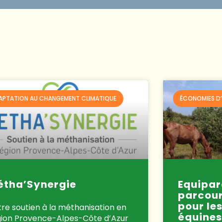
APTATION AU CHANGEMENT CLIMATIQUE
ÉCONOMIES D’
étha’Synergie
Equiparc
parcour
pour le
re soutien à la méthanisation en
équines
gion Provence-Alpes-Côte d’Azur